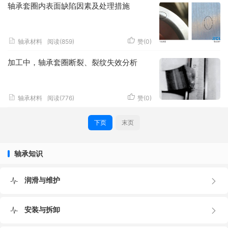
轴承套圈内表面缺陷因素及处理措施
轴承材料
阅读(859)
赞(
0
)
加工中，轴承套圈断裂、裂纹失效分析
轴承材料
阅读(776)
赞(
0
)
下页
末页
轴承知识
润滑与维护
安装与拆卸