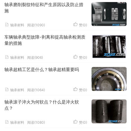
轴承磨削裂纹特征和产生原因以及防止措
施
轴承材料
阅读(1090)
赞(
0
)
车辆轴承典型故障-剥离和提高轴承检测质
量的措施
轴承材料
阅读(906)
赞(
0
)
轴承超精工艺是什么？轴承超精重要吗
轴承材料
阅读(1064)
赞(
0
)
轴承滚子淬火为何软点？什么是淬火软
点？
轴承材料
阅读(1080)
赞(
0
)