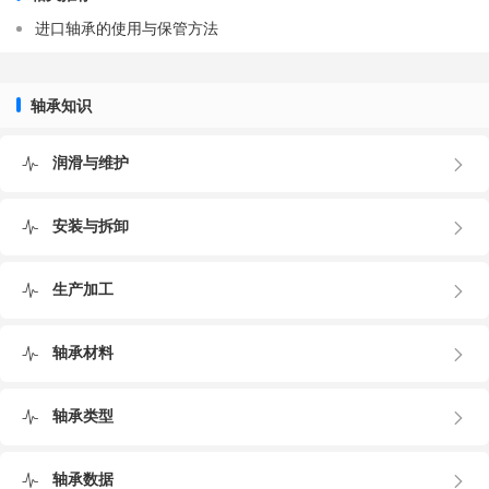
由于一般多为轴旋转，因此内圈与外圈可分别采用过盈配合
进口轴承的使用与保管方法
与间隙配合，而外圈旋转时，则外圈采用过盈配合。
(1) 压入安装
压入安装一般利用压力机，也可利用螺栓与螺母，不得已时
轴承知识
可利用手锤进装。
(2) 热套安装
润滑与维护
将轴承在油中加热使其膨胀后再安装在轴上的热套方法可以
使轴承避免受不必要的外力，在短时间内完成安装作业。
安装与拆卸
加热注意事项：
1) 一般加热不要超过100摄氏度。
生产加工
2) 不允许轴承接触油槽底部。
另外热套安装还可以利用感应加热装置将轴承加热使其膨胀
轴承材料
后再安装在轴上。
轴承的拆卸
轴承类型
定期检查或更换零件时，需要拆卸轴承。通常轴和轴承箱几
乎都要继续使用，轴承也往往要继续使用。因此，结构设计
轴承数据
要考虑到拆卸轴承时，{HotTag}不至损伤轴承、轴、轴承