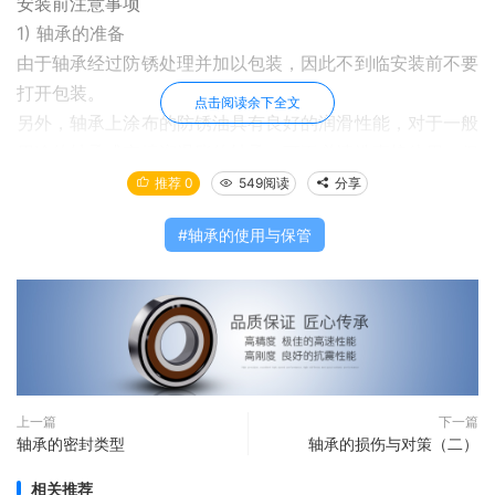
安装前注意事项
1) 轴承的准备
由于轴承经过防锈处理并加以包装，因此不到临安装前不要
打开包装。
点击阅读余下全文
另外，轴承上涂布的防锈油具有良好的润滑性能，对于一般
用途的轴承或充填润滑脂的轴承，可不必清洗直接使用。但
对于仪表用轴承或用于高速旋转的轴承，应用清洁的清洗油
推荐 0
549阅读
分享
将防锈油洗去，这时轴承容易生锈，不可长时间放置。
轴承的使用与保管
2) 轴与外壳的检验
清洗轴承与外壳，确认无伤痕或机械加工留下的毛刺。外壳
内绝对不得有研磨剂(SiC、Al2O3等) 型砂、切屑等。
其次检验轴与外壳的尺寸、形状和加工质量是否与图纸符
合。
安装轴承前，在检验合格的轴与外壳的各配合面涂布机械
油。
上一篇
下一篇
轴承的密封类型
轴承的损伤与对策（二）
轴承的安装方法
轴承的安装方法因轴承类型及配合条件而有所不同。
相关推荐