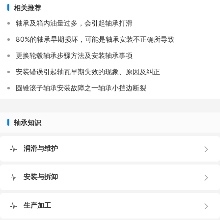
相关推荐
轴承及箱内油量过多，会引起轴承打滑
80%的轴承早期损坏，可能是轴承安装不正确所导致
更换轮毂轴承步骤方法及安装轴承事项
安装错误引起轴瓦早期失效的现象、原因及纠正
圆锥滚子轴承安装故障之一轴承小挡边断裂
安装夹紧环时，夹紧环接缝要与内圈接缝约成90°夹角（大
轴承有4片夹紧环，夹角成45°）。之后拧紧夹紧环上所有
轴承知识
螺栓。用软锤轻敲轴上每一片内圈和夹紧环，或在钢锤和轴
承部件间垫入木块进行敲打。再次拧紧夹紧环螺栓。反复这
润滑与维护
个动作直到螺栓完全拧紧。检查两片内圈的接缝，间隙应大
致相等。
安装与拆卸
生产加工