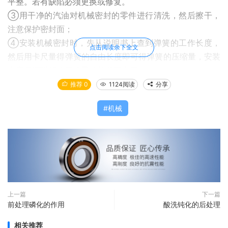
平整。若有缺陷必须更换或修复。
③用干净的汽油对机械密封的零件进行清洗，然后擦干，
注意保护密封面；
④安装机械密封时，先从说明书上查到弹簧的工作长度，
点击阅读余下全文
然后用卡尺量得弹簧的自由长度即可得弹簧的压缩量，安装
中应保证弹簧的压缩量的偏差不大于1mm。
（2）检查与测量
推荐 0
1124阅读
分享
①动环的浮动性，要求动环与轴有一定的间隙，保证间隙
机械
为0.3-0.7mm。
②固定环是否偏心 泵用机械密封中，固定环（弹簧座）与
轴采用滑动配合，间隙量很小。若间隙较大，固定环就会偏
心，作用在密封面上的弹簧力不均匀时密封出现时泄时封现
象
③动环与静环贴合面的检查:检查时可用90°角尺测量贴合
面对轴中心线的偏差。
上一篇
下一篇
前处理磷化的作用
酸洗钝化的后处理
（3）安装
首先分别将转动组件中各件与静环组件中各件组装完毕，
相关推荐