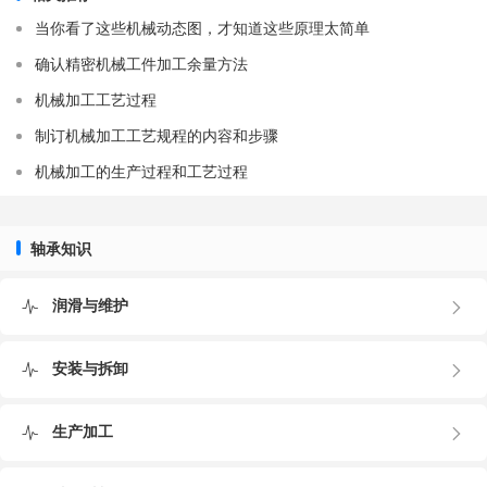
并做好弹簧的初步预紧；然后完成动环组件在轴上的安装和
当你看了这些机械动态图，才知道这些原理太简单
静环组件在压盖内的安装，初步测量动环密封端面至密封腔
确认精密机械工件加工余量方法
端面的距离，与静环密封面至端盖端面的距离，两者之差即
机械加工工艺过程
为机械密封的弹簧预压缩量，并组装好轴承；对照技术要求
的压缩量，参照实测的压缩量，将压缩量调整合适，将压盖
制订机械加工工艺规程的内容和步骤
紧固。
机械加工的生产过程和工艺过程
安装过程中应保持密封的清洁和完整，不允许用工具敲打
密封元件，以防止密封被损害。机械密封安装在轴上后，用
轴承知识
手推动动环应有弹性及顺利之感，然后在密封面上加些机
油，将端盖均匀压紧，不得压偏。
润滑与维护
（4）检查与试压
安装完毕后，用手盘车，应保证转动灵活，并有一定的浮
动性。对重要设备的机械密封必须进行静压试验和动压试
安装与拆卸
验，试验合格后，方可投入正式使用。
5.运转
生产加工
（1）启动前的注意事项：辅助装置、冷却系统是否安装无
误；应清洗管线以防铁锈、杂质进入密封腔；用手盘动联轴