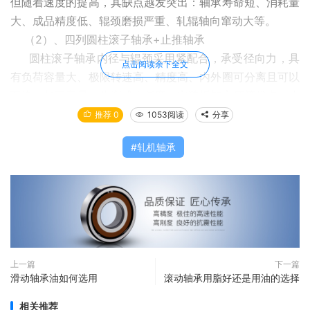
但随着速度的提高，其缺点越发突出：轴承寿命短、消耗量
大、成品精度低、辊颈磨损严重、轧辊轴向窜动大等。
（2）、四列圆柱滚子轴承+止推轴承
圆柱滚子轴承内径与辊颈采用紧配合，承受径向力，具
点击阅读余下全文
有负荷容量大、极限转速高、精度高、内外圈可分离且可以
互换、加工容易、生产成本低廉、安装拆卸方便等优点；止
推轴承承受轴向力，具体结构型式可根据轧机的特点去选
推荐 0
1053阅读
分享
用。
轧机轴承
重载低速时，配以推力滚子轴承，以较小的轴向游隙来
承受推力负荷。当轧制速度高时，配以角接触球轴承，不仅
极限转速高，而且工作时轴向游隙可严格控制。使轧辊得到
紧密的轴向引导，并可承受一般的轴向负荷力。
这种轴承配置型式不仅具有轴承寿命长，可靠度高，而
且具有轧制成品精度高、易控制等诸多优点，所以目前应用
最为广泛，多用于线材轧机、板材轧机、箔材轧机、双支撑
上一篇
下一篇
滑动轴承油如何选用
滚动轴承用脂好还是用油的选择
辊轧机冷轧机和热轧机等的支撑辊。
（3）、四列圆锥滚子轴承
相关推荐