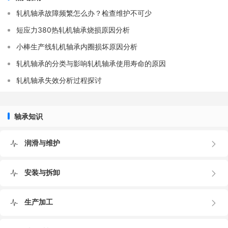
圆锥滚子轴承既可承受径向力，又可承受轴向力，无需
轧机轴承故障频繁怎么办？检查维护不可少
配置止推轴承，因此主机显得更加紧凑。圆锥滚子轴承内径
短应力380热轧机轴承烧损原因分析
与辊颈采用松配合，安装和拆卸非常方便，但有时会因松配
小棒生产线轧机轴承内圈损坏原因分析
合而引起滑动蠕变，因此内径常加工有螺旋油槽。
这种配置型式目前应用仍然是比较广的，如四辊热轧机
轧机轴承的分类与影响轧机轴承使用寿命的原因
和冷轧机的工作辊、开坯机、钢梁轧机等场合的轧辊。
轧机轴承失效分析过程探讨
轴承知识
润滑与维护
安装与拆卸
生产加工