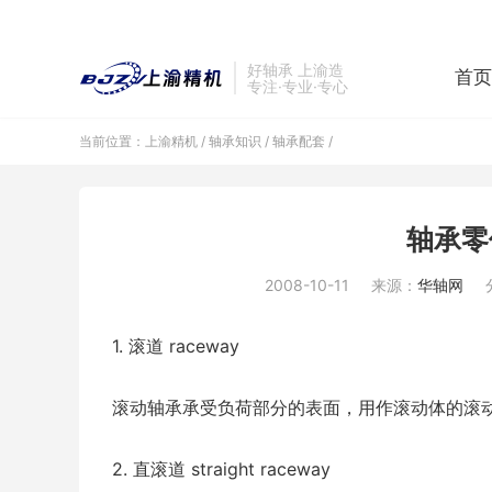
好轴承 上渝造
首页
专注·专业·专心
当前位置：
上渝精机
/
轴承知识
/
轴承配套
/
轴承零
2008-10-11
来源：
华轴网
1. 滚道 raceway
滚动轴承承受负荷部分的表面，用作滚动体的滚
2. 直滚道 straight raceway