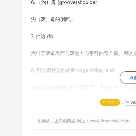
6. （沟）肩 (groove)shoulder
沟（滚）道的侧面。
7. 挡边 rib
突出于滚道表面与滚动方向平行的窄凸肩。用以
8. 引导保持架的表面 cage riding land
点
轴承套圈和垫圈的圆柱形表面，用以在径向引导
推荐 0
89
9. 套圈（垫圈）端面 ring(washer)face
垂直于套圈（垫圈）轴心线的套圈（垫圈）表面
买轴承，上东明商城 网址：www.dmzcsale.com