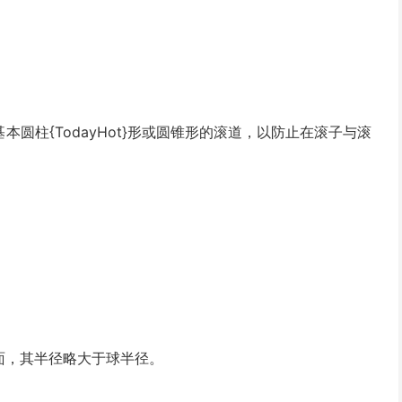
。
圆柱{TodayHot}形或圆锥形的滚道，以防止在滚子与滚
面，其半径略大于球半径。