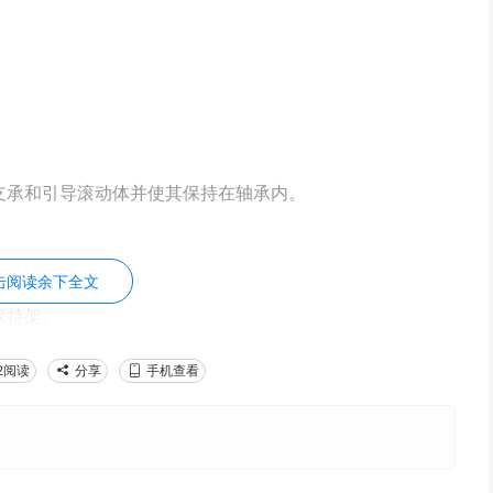
支承和引导滚动体并使其保持在轴承内。
击阅读余下全文
保持架。
2阅读
分享
手机查看
。