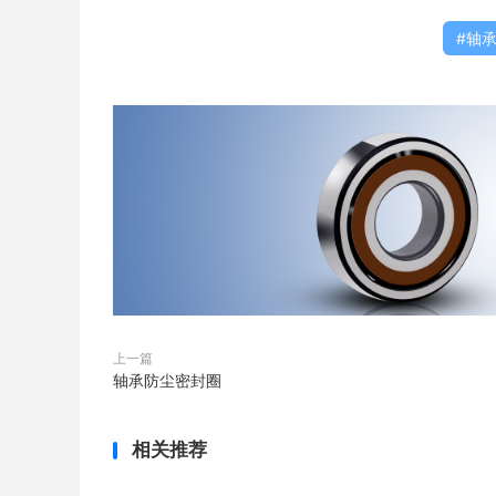
10. 轴承内孔 bearing bore {HotTag}
轴
滚动轴承内圈或轴圈的内孔。
11. 圆柱形内孔 cylindrical bore
轴承或轴承零件的内孔，其母线基本为直线并与
12. 圆锥形内孔 tapered bore
轴承或轴承零件的内孔，其母线基本为直线并与
上一篇
13. 轴承外表面 bearing outside surface
轴承防尘密封圈
滚动轴承外圈或座圈的外表面。
相关推荐